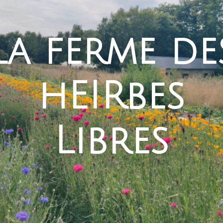
La ferme de
hEIRbes
Libres