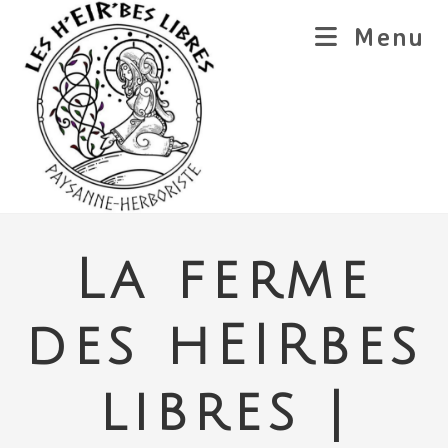
Skip
Menu
to
content
La ferme
des hEIRbes
libres |