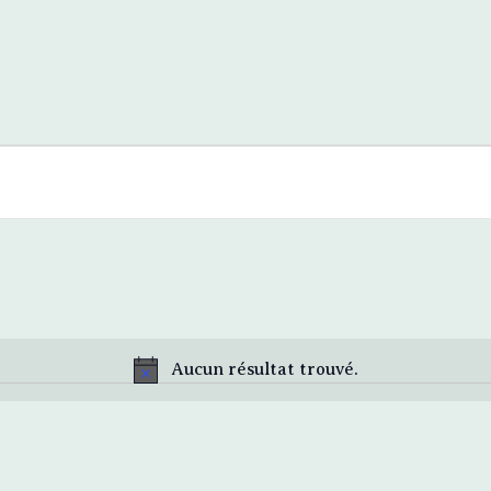
Aucun résultat trouvé.
N
o
t
i