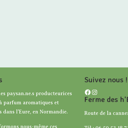
c
e
s
Suivez nous !
Facebook
Instagram
s paysan.ne.s producteurices
Ferme des h'E
 à parfum aromatiques et
s dans l'Eure, en Normandie.
Route de la canne
sformons nous-même ces