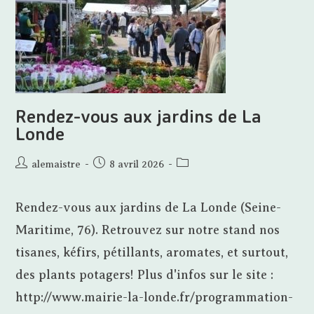
Rendez-vous aux jardins de La
Londe
Auteur/autrice
Publication
Post
alemaistre
8 avril 2026
de
publiée :
category:
la
Rendez-vous aux jardins de La Londe (Seine-
publication :
Maritime, 76). Retrouvez sur notre stand nos
tisanes, kéfirs, pétillants, aromates, et surtout,
des plants potagers! Plus d'infos sur le site :
http://www.mairie-la-londe.fr/programmation-