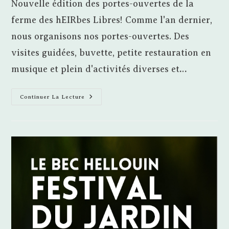
Nouvelle édition des portes-ouvertes de la
publication :
ferme des hEIRbes Libres! Comme l'an dernier,
nous organisons nos portes-ouvertes. Des
visites guidées, buvette, petite restauration en
musique et plein d'activités diverses et…
Portes-
Continuer La Lecture
Ouvertes
De
La
Ferme
Des
HEIRbes
Libres