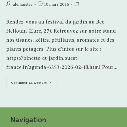
Auteur/autrice
Publication
Post
alemaistre
10 mars 2026
de
publiée :
category:
la
Rendez-vous au festival du jardin au Bec-
publication :
Hellouin (Eure, 27). Retrouvez sur notre stand
nos tisanes, kéfirs, pétillants, aromates et des
plants potagers! Plus d'infos sur le site :
https://binette-et-jardin.ouest-
france.fr/agenda-6353-2026-02-18.html Pour…
Festival
Continuer La Lecture
Du
Jardin
Au
Bec-
Hellouin
Navigation