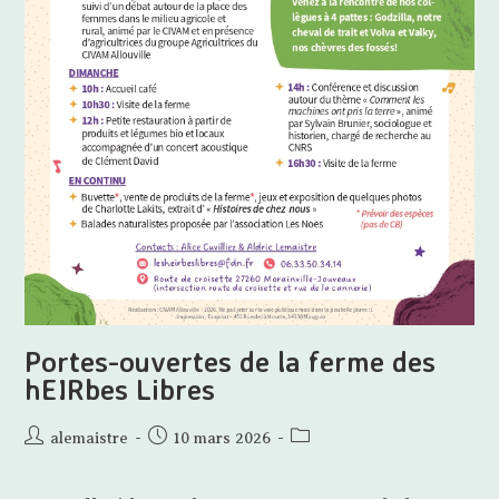
Portes-ouvertes de la ferme des
hEIRbes Libres
Auteur/autrice
Publication
Post
alemaistre
10 mars 2026
de
publiée :
category:
la