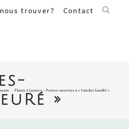
nous trouver?
Contact
Toggle
website
search
es-
ments
>
Plants à Lieurey – Portes-ouvertes à « l’atelier LieuRé »
ieuRé »