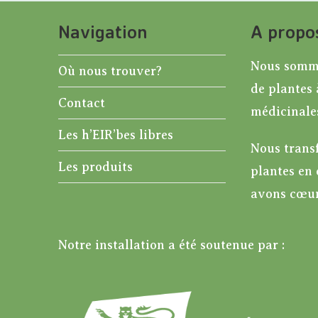
Navigation
A propo
Nous somme
Où nous trouver?
de plantes
Contact
médicinale
Les h’EIR’bes libres
Nous tran
Les produits
plantes en 
avons cœur
Notre installation a été soutenue par :