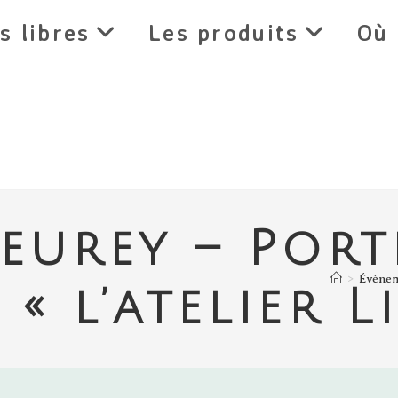
s libres
Les produits
Où 
ieurey – Port
>
Évène
« l’atelier L