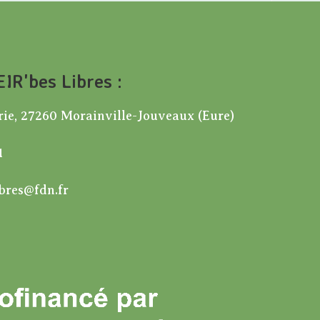
IR'bes Libres :
rie, 27260 Morainville-Jouveaux (Eure)
1
ibres@fdn.fr