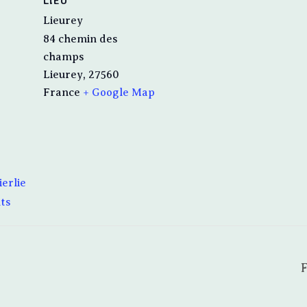
LIEU
Lieurey
84 chemin des
champs
Lieurey
,
27560
France
+ Google Map
ierlie
ts
F