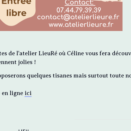
s de l’atelier LieuRé où Céline vous fera découvr
nent jolies !
oposerons quelques tisanes mais surtout toute n
e en ligne
ici