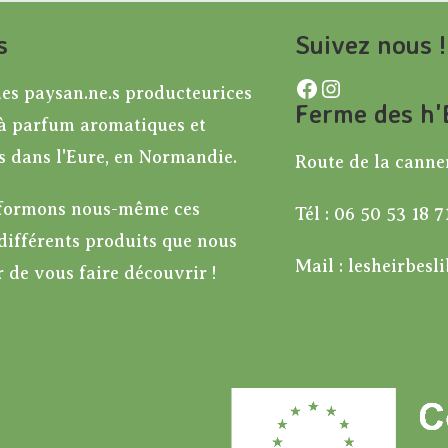
s
Suivez nous !
Facebook
Instagram
s paysan.ne.s producteurices
Ferme des h'E
 à parfum aromatiques et
s dans l'Eure, en Normandie.
Route de la canne
sformons nous-même ces
Tél : 06 50 53 18 7
différents produits que nous
Mail : lesheirbesl
 de vous faire découvrir !