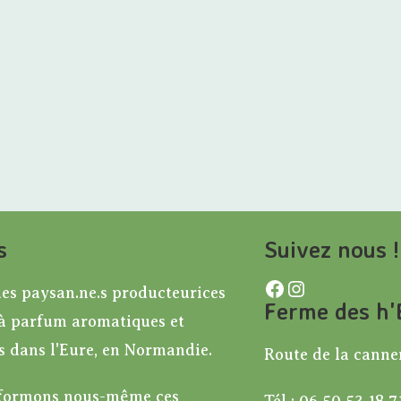
c
e
s
Suivez nous !
Facebook
Instagram
s paysan.ne.s producteurices
Ferme des h'E
 à parfum aromatiques et
s dans l'Eure, en Normandie.
Route de la canne
sformons nous-même ces