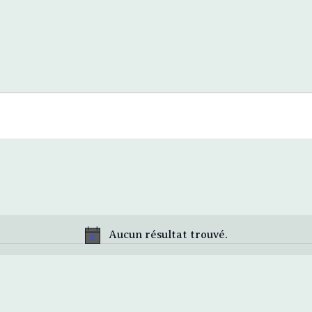
Aucun résultat trouvé.
N
o
t
i